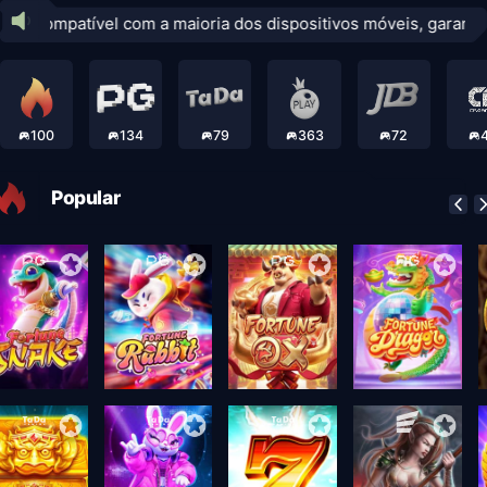
tível com a maioria dos dispositivos móveis, garantindo flex
100
134
79
363
72
Popular