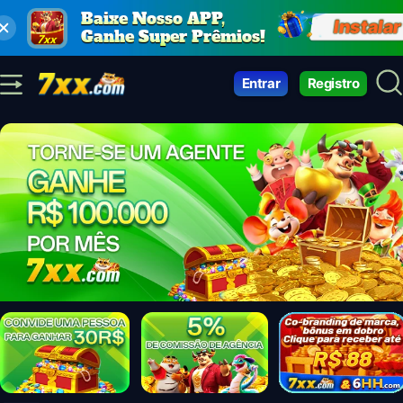
Baixe Nosso APP,
Instalar
Ganhe Super Prêmios!
Entrar
Registro