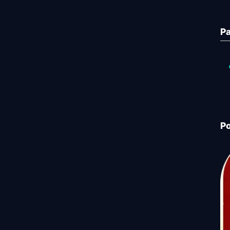
Pa
Po